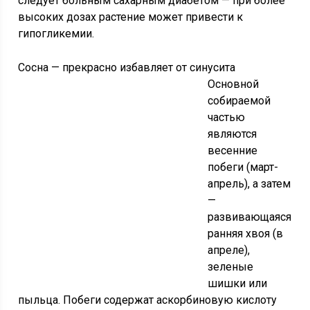
следует больным сахарным диабетом — при более
высоких дозах растение может привести к
гипогликемии.
Сосна — прекрасно избавляет от синусита
Основной
собираемой
частью
являются
весенние
побеги (март-
апрель), а затем
—
развивающаяся
ранняя хвоя (в
апреле),
зеленые
шишки или
пыльца. Побеги содержат аскорбиновую кислоту