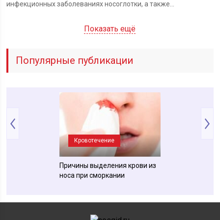
инфекционных заболеваниях носоглотки, а также...
Показать ещё
Популярные публикации
Кровотечение
Насморк (Рини
Причины выделения крови из
Что делать если
носа при сморкании
натерла нос